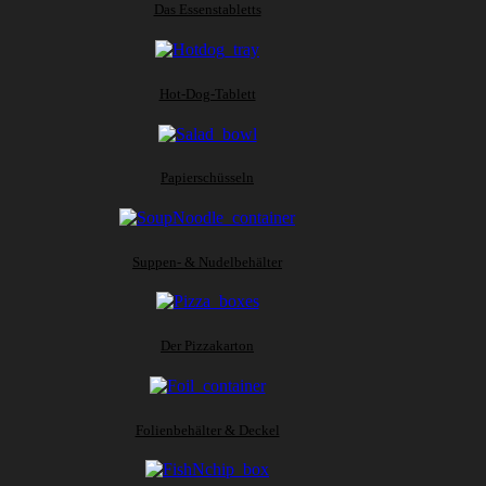
Das Essenstabletts
Hot-Dog-Tablett
Papierschüsseln
Suppen- & Nudelbehälter
Der Pizzakarton
Folienbehälter & Deckel