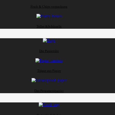
Fisch & Chips verpackung
Teller &Schüsseln
Die Papiertüte
Träger aus Papier
Das Pergamentpapier