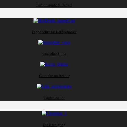
Portionstöpfe & Deckel
Pappbecher für Heißgetränke
Smoothie-Cups
Getränke im Becher
Trinkzubehör
Die Reinigung