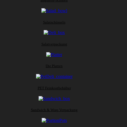
Baguette-Schalen
Salatschüsseln
Salatverpackung
Die Platten
PET Feinkostbehälter
Sandwich & Wrap Verpackung