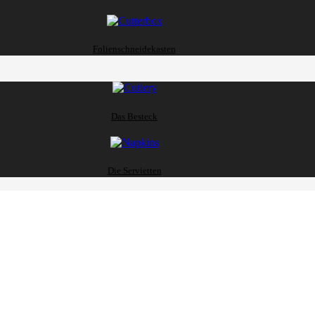
Folienschneidekasten
Das Besteck
Die Servietten