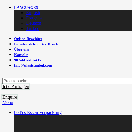
LANGUAGES
English
Français
Deutsch
Türkçe
Online-Brochüre
Benutzerdefinierter Druck
Über uns
Kontakt
90 544 556 5417
info@ulasistanbul.com
Jetzt Anfragen
Enquire
Menü
heißes Essen Verpackung