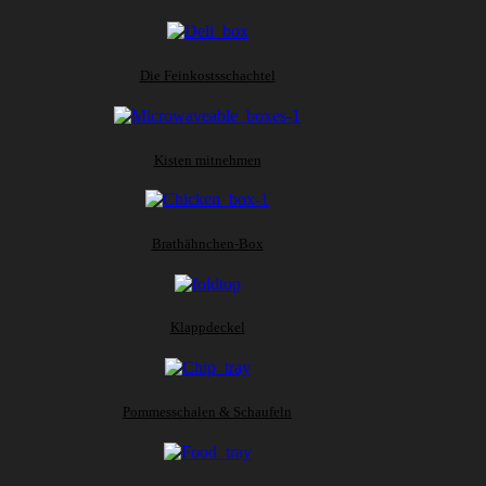
Die Feinkostsschachtel
Kisten mitnehmen
Brathähnchen-Box
Klappdeckel
Pommesschalen & Schaufeln