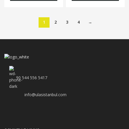
1
2
3
4
→
90 544 556 5417
info@ulasistanbul.com