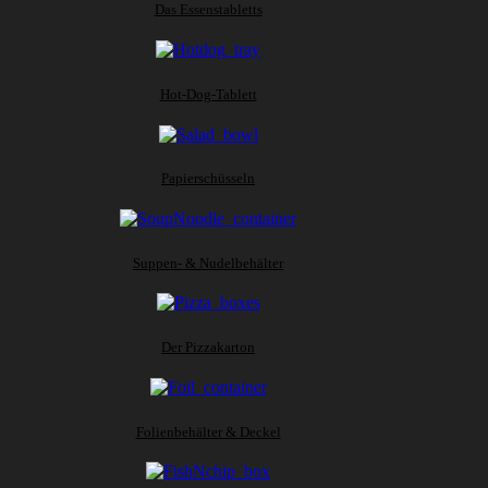
Das Essenstabletts
Hot-Dog-Tablett
Papierschüsseln
Suppen- & Nudelbehälter
Der Pizzakarton
Folienbehälter & Deckel