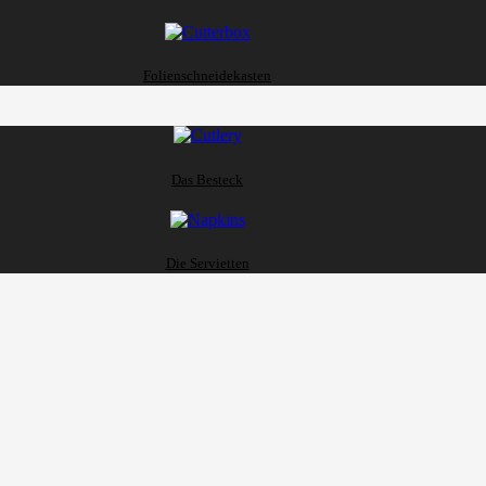
Folienschneidekasten
Das Besteck
Die Servietten