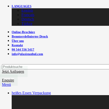
LANGUAGES
English
Français
Deutsch
Türkçe
Online-Brochüre
Benutzerdefinierter Druck
Über uns
Kontakt
90 544 556 5417
info@ulasistanbul.com
Jetzt Anfragen
Enquire
Menü
heißes Essen Verpackung