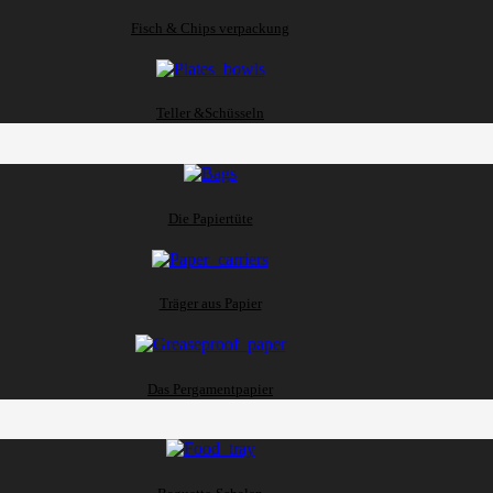
Fisch & Chips verpackung
Teller &Schüsseln
Die Papiertüte
Träger aus Papier
Das Pergamentpapier