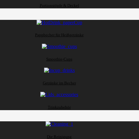
Portionstöpfe & Deckel
Pappbecher für Heißgetränke
Smoothie-Cups
Getränke im Becher
Trinkzubehör
Die Reinigung