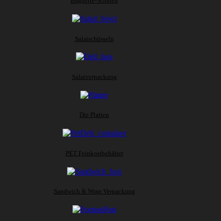
Baguette-Schalen
Salatschüsseln
Salatverpackung
Die Platten
PET Feinkostbehälter
Sandwich & Wrap Verpackung