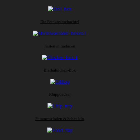
Die Feinkostsschachtel
Kisten mitnehmen
Brathähnchen-Box
Klappdeckel
Pommesschalen & Schaufeln