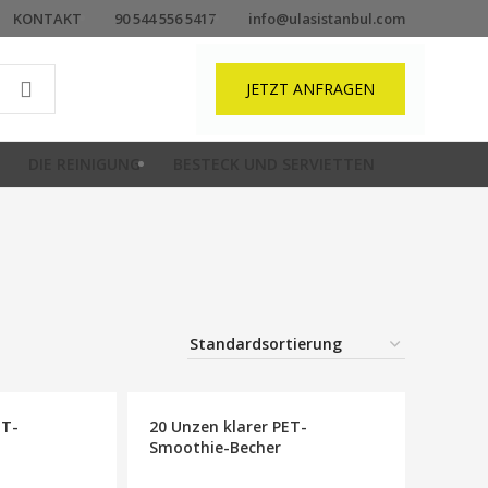
KONTAKT
90 544 556 5417
info@ulasistanbul.com
JETZT ANFRAGEN
DIE REINIGUNG
BESTECK UND SERVIETTEN
ET-
20 Unzen klarer PET-
Smoothie-Becher