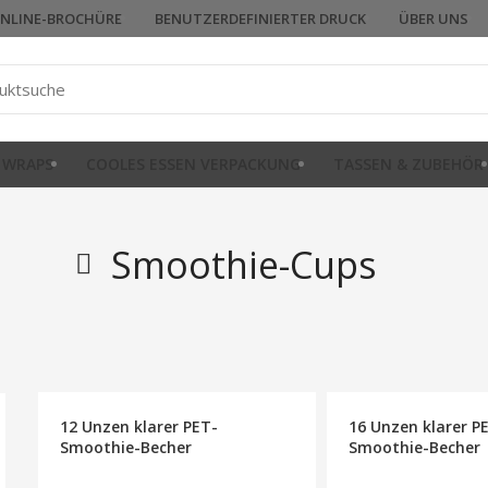
NLINE-BROCHÜRE
BENUTZERDEFINIERTER DRUCK
ÜBER UNS
 WRAPS
COOLES ESSEN VERPACKUNG
TASSEN & ZUBEHÖR
Smoothie-Cups
12 Unzen klarer PET-
16 Unzen klarer P
Smoothie-Becher
Smoothie-Becher