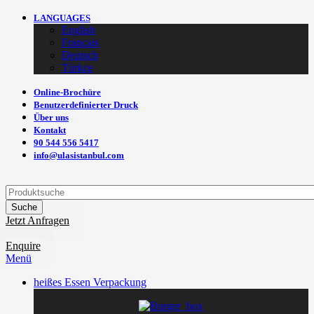
LANGUAGES
English
Français
Deutsch
Türkçe
Online-Brochüre
Benutzerdefinierter Druck
Über uns
Kontakt
90 544 556 5417
info@ulasistanbul.com
Suche
Jetzt Anfragen
Enquire
Menü
heißes Essen Verpackung