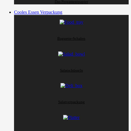
Das Pergamentpapier
Cooles Essen Verpackung
Baguette-Schalen
Salatschüsseln
Salatverpackung