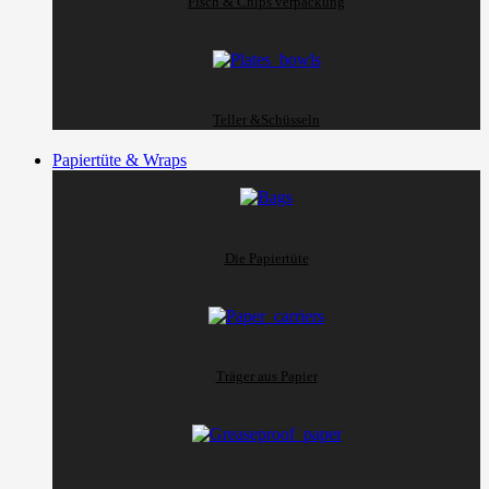
Fisch & Chips verpackung
Teller &Schüsseln
Papiertüte & Wraps
Die Papiertüte
Träger aus Papier