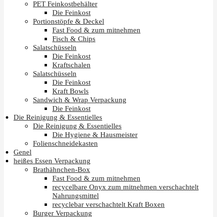
PET Feinkostbehälter
Die Feinkost
Portionstöpfe & Deckel
Fast Food & zum mitnehmen
Fisch & Chips
Salatschüsseln
Die Feinkost
Kraftschalen
Salatschüsseln
Die Feinkost
Kraft Bowls
Sandwich & Wrap Verpackung
Die Feinkost
Die Reinigung & Essentielles
Die Reinigung & Essentielles
Die Hygiene & Hausmeister
Folienschneidekasten
Genel
heißes Essen Verpackung
Brathähnchen-Box
Fast Food & zum mitnehmen
recycelbare Onyx zum mitnehmen verschachtelt
Nahrungsmittel
recyclebar verschachtelt Kraft Boxen
Burger Verpackung