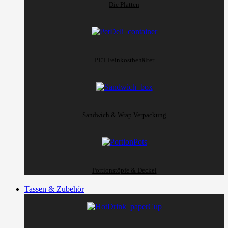
Die Platten
PET Feinkostbehälter
Sandwich & Wrap Verpackung
Portionstöpfe & Deckel
Tassen & Zubehör