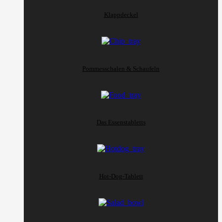
Klappdeckel
Pommesschalen & Schaufeln
Das Essenstabletts
Hot-Dog-Tablett