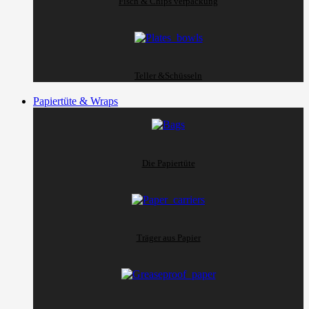
Fisch & Chips verpackung
Teller &Schüsseln
Papiertüte & Wraps
Die Papiertüte
Träger aus Papier