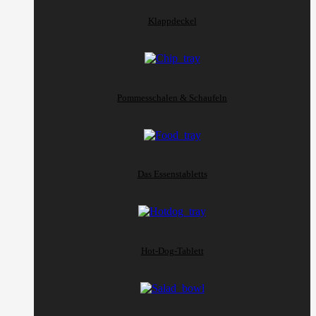
Klappdeckel
Pommesschalen & Schaufeln
Das Essenstabletts
Hot-Dog-Tablett