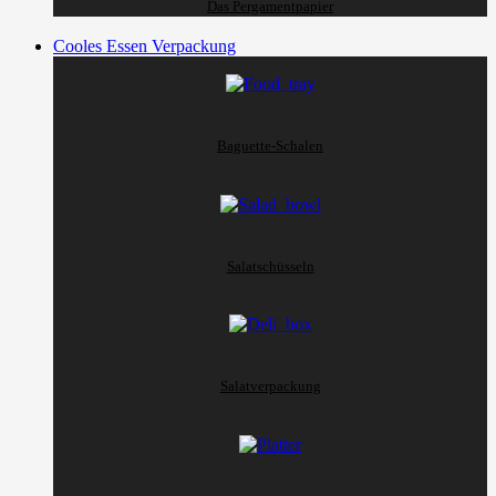
Das Pergamentpapier
Cooles Essen Verpackung
Baguette-Schalen
Salatschüsseln
Salatverpackung