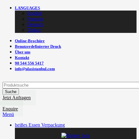
LANGUAGES
English
Français
Deutsch
Türkçe
Online-Brochüre
Benutzerdefinierter Druck
Über uns
Kontakt
90 544 556 5417
info@ulasistanbul.com
Suche
Jetzt Anfragen
Enquire
Menü
heißes Essen Verpackung