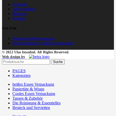
Startseite
Alle Produkte
Bloggen
Kontakt
POLITIK
Datenshutz-Bestimmunge
Rückerstattungs- und Rückgaberecht
© 2022 Ulas Istanbul. All Rights Reserved.
Web design by
Suche
PAGES
Kategorien
heißes Essen Verpackung
Papiertüte & Wraps
Cooles Essen Verpackung
Tassen & Zubehör
Die Reinigung & Essentielles
Besteck und Servietten