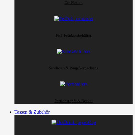
Die Platten
PET Feinkostbehälter
Sandwich & Wrap Verpackung
Portionstöpfe & Deckel
Tassen & Zubehör