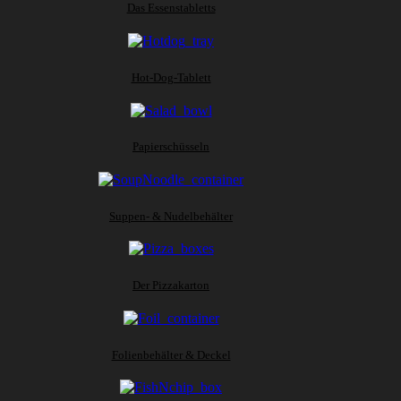
Das Essenstabletts
Hot-Dog-Tablett
Papierschüsseln
Suppen- & Nudelbehälter
Der Pizzakarton
Folienbehälter & Deckel