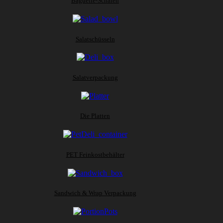
Baguette-Schalen
Salatschüsseln
Salatverpackung
Die Platten
PET Feinkostbehälter
Sandwich & Wrap Verpackung