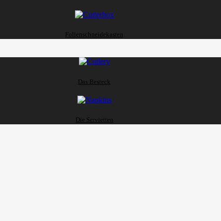
Folienschneidekasten
Das Besteck
Die Servietten