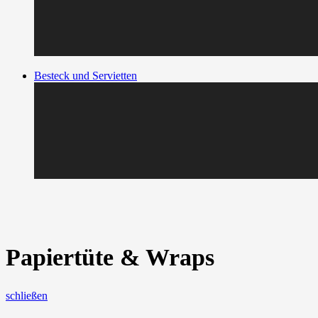
Besteck und Servietten
Papiertüte & Wraps
schließen