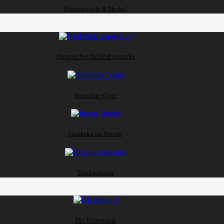
Portionstöpfe & Deckel
Pappbecher für Heißgetränke
Smoothie-Cups
Getränke im Becher
Trinkzubehör
Die Reinigung