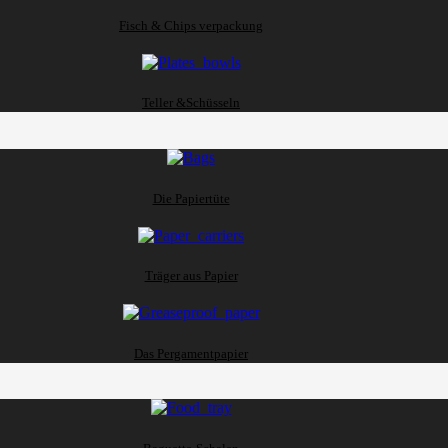
Fisch & Chips verpackung
Teller &Schüsseln
Die Papiertüte
Träger aus Papier
Das Pergamentpapier