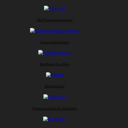
Die Feinkostsschachtel
Kisten mitnehmen
Brathähnchen-Box
Klappdeckel
Pommesschalen & Schaufeln