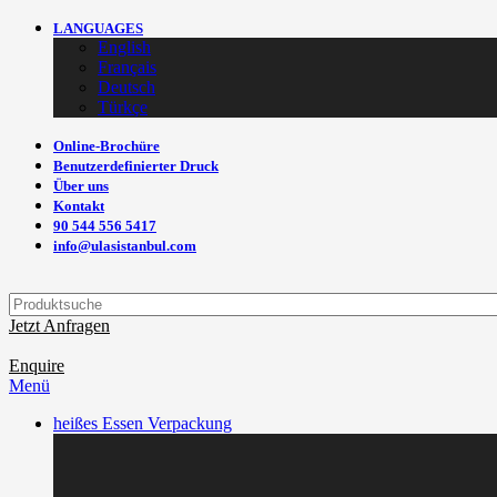
LANGUAGES
English
Français
Deutsch
Türkçe
Online-Brochüre
Benutzerdefinierter Druck
Über uns
Kontakt
90 544 556 5417
info@ulasistanbul.com
Jetzt Anfragen
Enquire
Menü
heißes Essen Verpackung