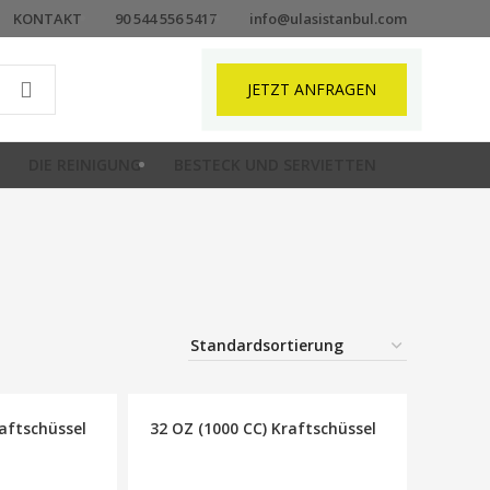
KONTAKT
90 544 556 5417
info@ulasistanbul.com
JETZT ANFRAGEN
DIE REINIGUNG
BESTECK UND SERVIETTEN
raftschüssel
32 OZ (1000 CC) Kraftschüssel