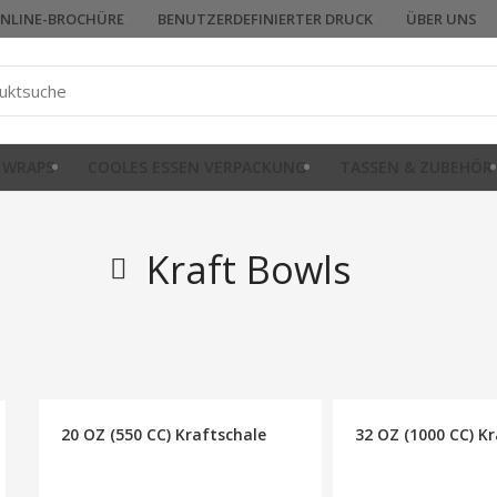
NLINE-BROCHÜRE
BENUTZERDEFINIERTER DRUCK
ÜBER UNS
 WRAPS
COOLES ESSEN VERPACKUNG
TASSEN & ZUBEHÖR
Kraft Bowls
20 OZ (550 CC) Kraftschale
32 OZ (1000 CC) K