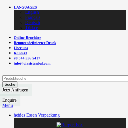
LANGUAGES
English
Français
Deutsch
Türkçe
Online-Brochüre
Benutzerdefinierter Druck
Über uns
Kontakt
90 544 556 5417
info@ulasistanbul.com
Suche
Jetzt Anfragen
Enquire
Menü
heißes Essen Verpackung