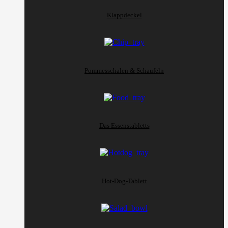
Klappdeckel
Pommesschalen & Schaufeln
Das Essenstabletts
Hot-Dog-Tablett