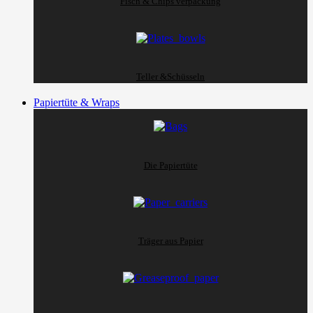
Fisch & Chips verpackung
Teller &Schüsseln
Papiertüte & Wraps
Die Papiertüte
Träger aus Papier