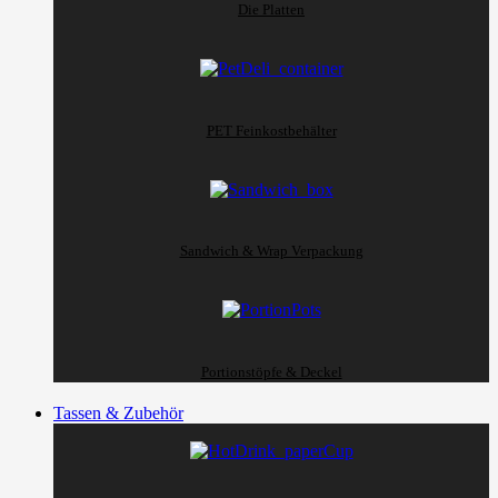
Die Platten
PET Feinkostbehälter
Sandwich & Wrap Verpackung
Portionstöpfe & Deckel
Tassen & Zubehör