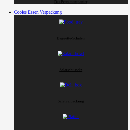
Das Pergamentpapier
Cooles Essen Verpackung
Baguette-Schalen
Salatschüsseln
Salatverpackung