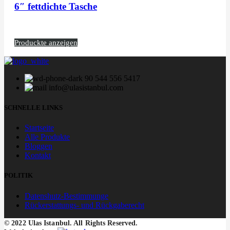
6″ fettdichte Tasche
Produckte anzeigen
90 544 556 5417
info@ulasistanbul.com
SCHNELLE LINKS
Startseite
Alle Produkte
Bloggen
Kontakt
POLITIK
Datenshutz-Bestimmunge
Rückerstattungs- und Rückgaberecht
© 2022 Ulas Istanbul. All Rights Reserved.