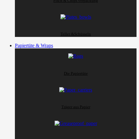
Fisch & Chips verpackung
Teller &Schüsseln
Papiertüte & Wraps
Die Papiertüte
Träger aus Papier