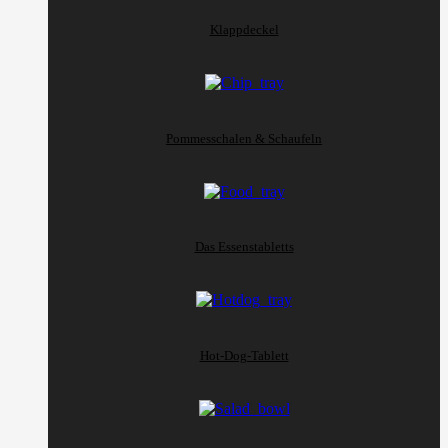
Klappdeckel
Pommesschalen & Schaufeln
Das Essenstabletts
Hot-Dog-Tablett