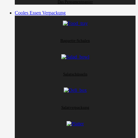
Das Pergamentpapier
Cooles Essen Verpackung
Baguette-Schalen
Salatschüsseln
Salatverpackung