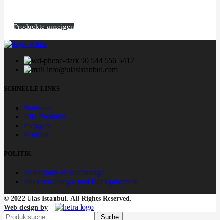
Produckte anzeigen
90 544 556 5417
info@ulasistanbul.com
SCHNELLE LINKS
Startseite
Alle Produkte
Bloggen
Kontakt
POLITIK
Datenshutz-Bestimmunge
Rückerstattungs- und Rückgaberecht
© 2022 Ulas Istanbul. All Rights Reserved.
Web design by
Suche