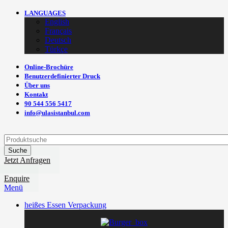
LANGUAGES
English
Français
Deutsch
Türkçe
Online-Brochüre
Benutzerdefinierter Druck
Über uns
Kontakt
90 544 556 5417
info@ulasistanbul.com
Suche
Jetzt Anfragen
Enquire
Menü
heißes Essen Verpackung