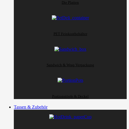
Die Platten
PET Feinkostbehälter
Sandwich & Wrap Verpackung
Portionstöpfe & Deckel
Tassen & Zubehör