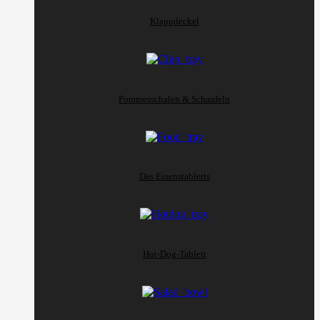
Klappdeckel
Pommesschalen & Schaufeln
Das Essenstabletts
Hot-Dog-Tablett