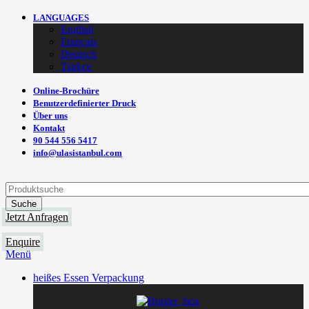
LANGUAGES
English
Français
Deutsch
Türkçe
Online-Brochüre
Benutzerdefinierter Druck
Über uns
Kontakt
90 544 556 5417
info@ulasistanbul.com
Suche
Jetzt Anfragen
Enquire
Menü
heißes Essen Verpackung