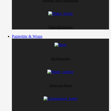
Fisch & Chips verpackung
Teller &Schüsseln
Papiertüte & Wraps
Die Papiertüte
Träger aus Papier