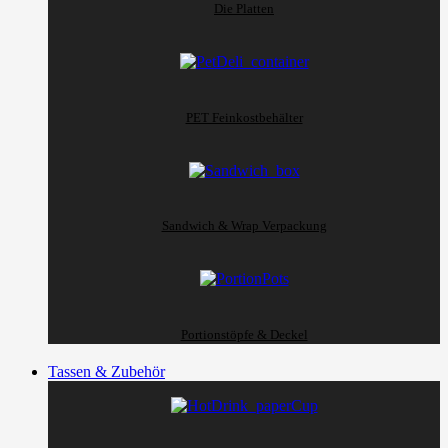
Die Platten
PET Feinkostbehälter
Sandwich & Wrap Verpackung
Portionstöpfe & Deckel
Tassen & Zubehör