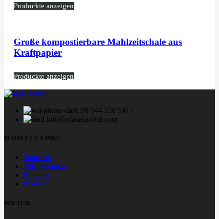
Produckte anzeigen
Große kompostierbare Mahlzeitschale aus
Kraftpapier
Produckte anzeigen
90 544 556 5417
info@ulasistanbul.com
SCHNELLE LINKS
Startseite
Alle Produkte
Bloggen
Kontakt
POLITIK