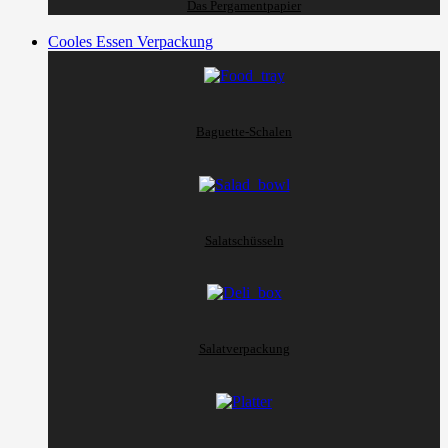
Das Pergamentpapier
Cooles Essen Verpackung
Baguette-Schalen
Salatschüsseln
Salatverpackung