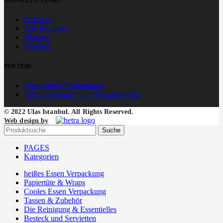
Startseite
Alle Produkte
Bloggen
Kontakt
POLITIK
Datenshutz-Bestimmunge
Rückerstattungs- und Rückgaberecht
© 2022 Ulas Istanbul. All Rights Reserved.
Web design by
Suche
PAGES
Kategorien
heißes Essen Verpackung
Papiertüte & Wraps
Cooles Essen Verpackung
Tassen & Zubehör
Die Reinigung & Essentielles
Besteck und Servietten