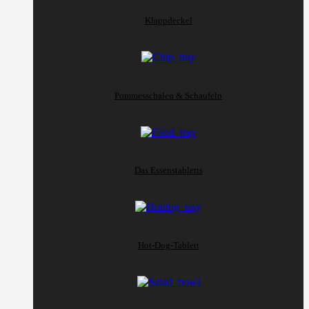
Klappdeckel
Pommesschalen & Schaufeln
Das Essenstabletts
Hot-Dog-Tablett