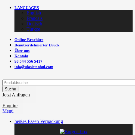
LANGUAGES
English
Français
Deutsch
Türkçe
Online-Brochüre
Benutzerdefinierter Druck
Über uns
Kontakt
90 544 556 5417
info@ulasistanbul.com
Suche
Jetzt Anfragen
Enquire
Menü
heißes Essen Verpackung