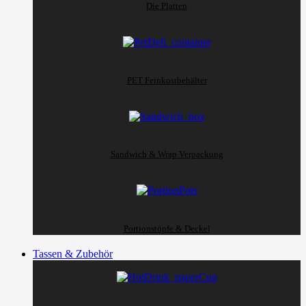
Die Platten
PET Feinkostbehälter
Sandwich & Wrap Verpackung
Portionstöpfe & Deckel
Tassen & Zubehör