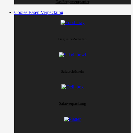
Das Pergamentpapier
Cooles Essen Verpackung
Baguette-Schalen
Salatschüsseln
Salatverpackung