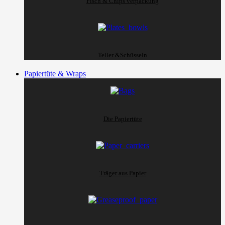
Fisch & Chips verpackung
Teller &Schüsseln
Papiertüte & Wraps
Die Papiertüte
Träger aus Papier