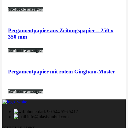
Produckte anzeigen
Pergamentpapier aus Zeitungspapier – 250 x
350 mm
Produckte anzeigen
Pergamentpapier mit rotem Gingham-Muster
Produckte anzeigen
90 544 556 5417
info@ulasistanbul.com
SCHNELLE LINKS