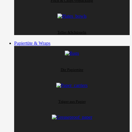
Fisch & Chips verpackung
Teller &Schüsseln
Papiertüte & Wraps
Die Papiertüte
Träger aus Papier