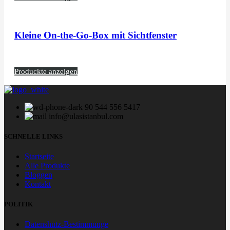
Kleine On-the-Go-Box mit Sichtfenster
Produckte anzeigen
90 544 556 5417
info@ulasistanbul.com
SCHNELLE LINKS
Startseite
Alle Produkte
Bloggen
Kontakt
POLITIK
Datenshutz-Bestimmunge