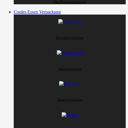
Das Pergamentpapier
Cooles Essen Verpackung
Baguette-Schalen
Salatschüsseln
Salatverpackung