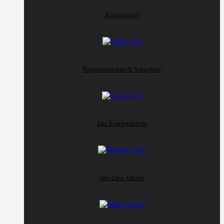
Klappdeckel
Pommesschalen & Schaufeln
Das Essenstabletts
Hot-Dog-Tablett