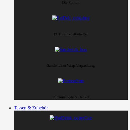
Die Platten
PET Feinkostbehälter
Sandwich & Wrap Verpackung
Portionstöpfe & Deckel
Tassen & Zubehör