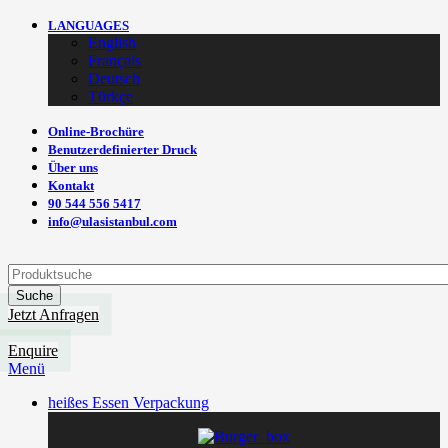
LANGUAGES
English
Français
Deutsch
Türkçe
Online-Brochüre
Benutzerdefinierter Druck
Über uns
Kontakt
90 544 556 5417
info@ulasistanbul.com
Suche
Jetzt Anfragen
Enquire
Menü
heißes Essen Verpackung