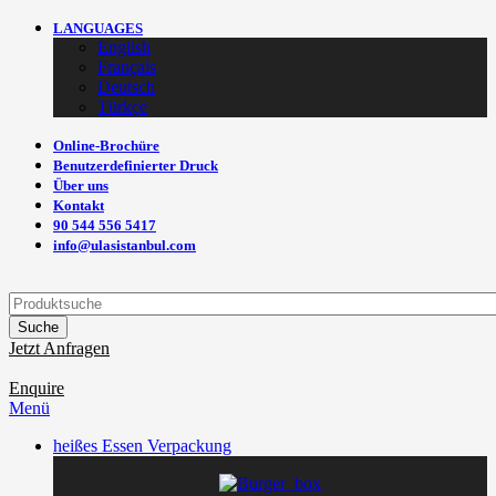
LANGUAGES
English
Français
Deutsch
Türkçe
Online-Brochüre
Benutzerdefinierter Druck
Über uns
Kontakt
90 544 556 5417
info@ulasistanbul.com
Suche
Jetzt Anfragen
Enquire
Menü
heißes Essen Verpackung