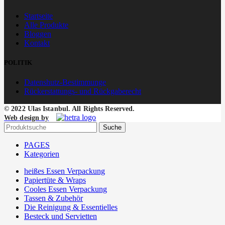
Startseite
Alle Produkte
Bloggen
Kontakt
POLITIK
Datenshutz-Bestimmunge
Rückerstattungs- und Rückgaberecht
© 2022 Ulas Istanbul. All Rights Reserved.
Web design by
Suche
PAGES
Kategorien
heißes Essen Verpackung
Papiertüte & Wraps
Cooles Essen Verpackung
Tassen & Zubehör
Die Reinigung & Essentielles
Besteck und Servietten