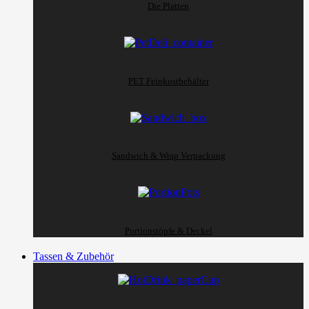
Die Platten
PET Feinkostbehälter
Sandwich & Wrap Verpackung
Portionstöpfe & Deckel
Tassen & Zubehör