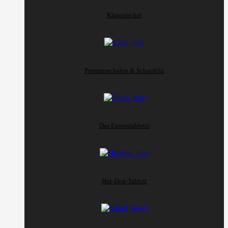
Klappdeckel
Pommesschalen & Schaufeln
Das Essenstabletts
Hot-Dog-Tablett