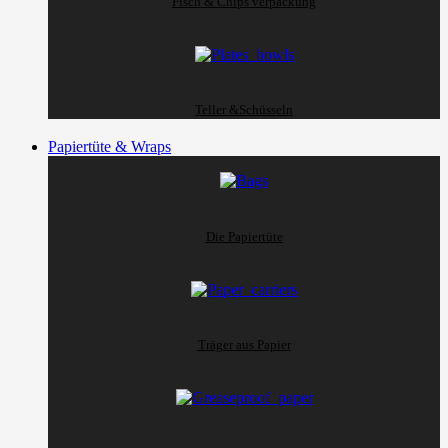
Fisch & Chips verpackung
Teller &Schüsseln
Papiertüte & Wraps
Die Papiertüte
Träger aus Papier