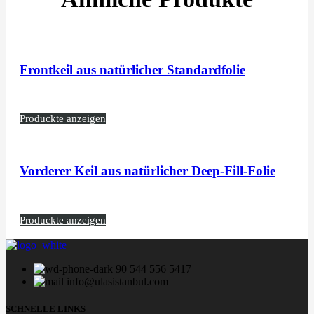
Frontkeil aus natürlicher Standardfolie
Produckte anzeigen
Vorderer Keil aus natürlicher Deep-Fill-Folie
Produckte anzeigen
90 544 556 5417
info@ulasistanbul.com
SCHNELLE LINKS