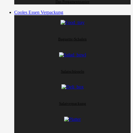
Das Pergamentpapier
Cooles Essen Verpackung
Baguette-Schalen
Salatschüsseln
Salatverpackung