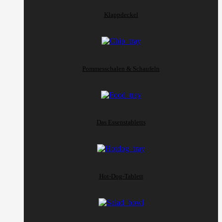
Klappdeckel
Pommesschalen & Schaufeln
Das Essenstabletts
Hot-Dog-Tablett