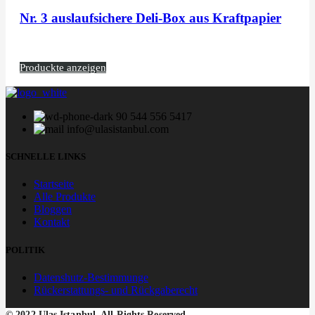
Nr. 3 auslaufsichere Deli-Box aus Kraftpapier
Produckte anzeigen
90 544 556 5417
info@ulasistanbul.com
SCHNELLE LINKS
Startseite
Alle Produkte
Bloggen
Kontakt
POLITIK
Datenshutz-Bestimmunge
Rückerstattungs- und Rückgaberecht
© 2022 Ulas Istanbul. All Rights Reserved.