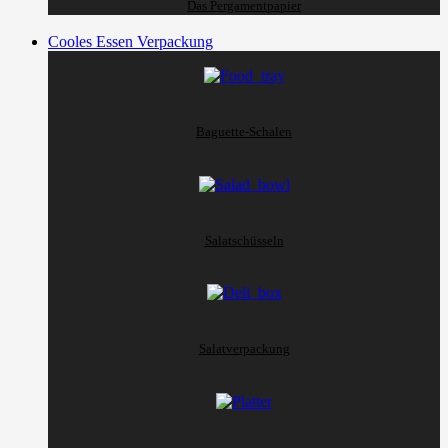
Das Pergamentpapier
Cooles Essen Verpackung
Baguette-Schalen
Salatschüsseln
Salatverpackung