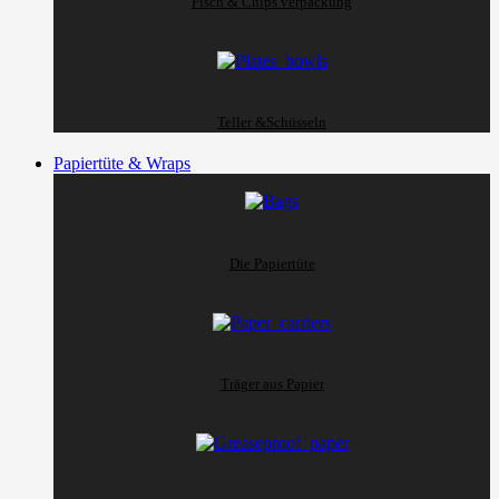
Fisch & Chips verpackung
Teller &Schüsseln
Papiertüte & Wraps
Die Papiertüte
Träger aus Papier