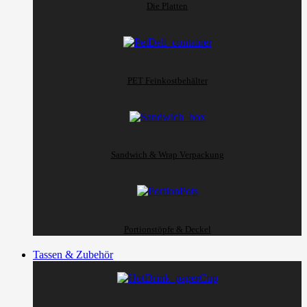
Die Platten
PET Feinkostbehälter
Sandwich & Wrap Verpackung
Portionstöpfe & Deckel
Tassen & Zubehör