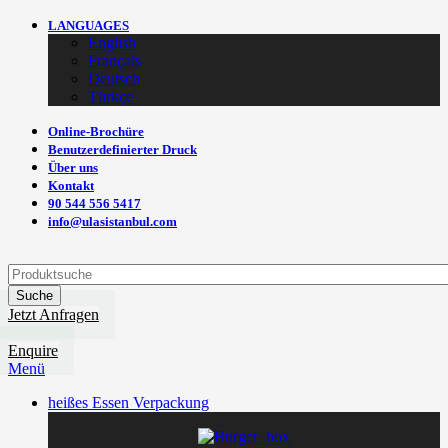
LANGUAGES
English
Français
Deutsch
Türkçe
Online-Brochüre
Benutzerdefinierter Druck
Über uns
Kontakt
90 544 556 5417
info@ulasistanbul.com
Suche
Jetzt Anfragen
Enquire
Menü
heißes Essen Verpackung