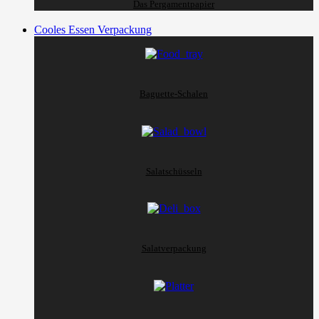
Das Pergamentpapier
Cooles Essen Verpackung
Baguette-Schalen
Salatschüsseln
Salatverpackung