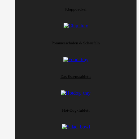
Klappdeckel
Pommesschalen & Schaufeln
Das Essenstabletts
Hot-Dog-Tablett