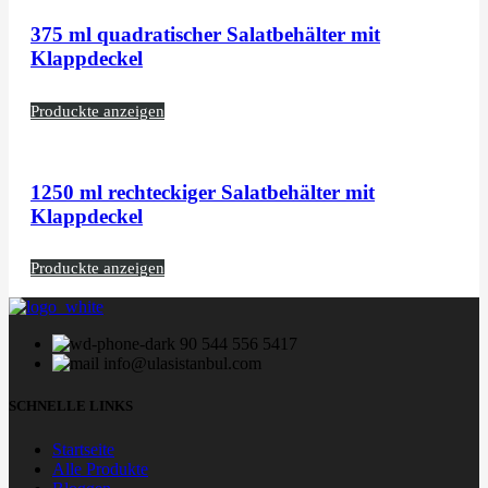
375 ml quadratischer Salatbehälter mit
Klappdeckel
Produckte anzeigen
1250 ml rechteckiger Salatbehälter mit
Klappdeckel
Produckte anzeigen
90 544 556 5417
info@ulasistanbul.com
SCHNELLE LINKS
Startseite
Alle Produkte