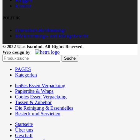
Bloggen
Kontakt
POLITIK
Datenshutz-Bestimmunge
Rückerstattungs- und Rückgaberecht
© 2022 Ulas Istanbul. All Rights Reserved.
Web design by
Suche
PAGES
Kategorien
heißes Essen Verpackung
Papiertüte & Wraps
Cooles Essen Verpackung
Tassen & Zubehör
Die Reinigung & Essentielles
Besteck und Servietten
Startseite
Über uns
Geschäft