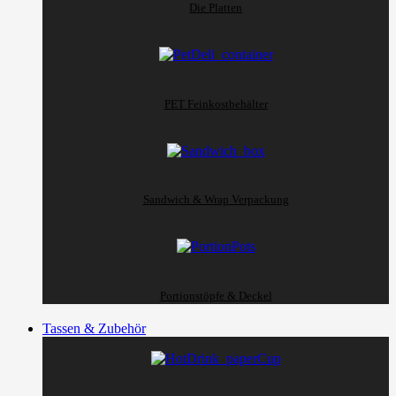
Die Platten
PET Feinkostbehälter
Sandwich & Wrap Verpackung
Portionstöpfe & Deckel
Tassen & Zubehör