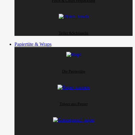
Fisch & Chips verpackung
Teller &Schüsseln
Papiertüte & Wraps
Die Papiertüte
Träger aus Papier