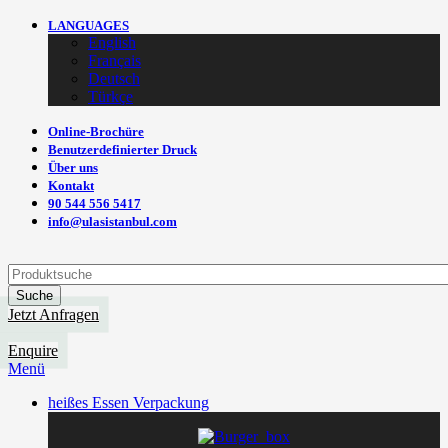
LANGUAGES
English
Français
Deutsch
Türkçe
Online-Brochüre
Benutzerdefinierter Druck
Über uns
Kontakt
90 544 556 5417
info@ulasistanbul.com
Suche
Jetzt Anfragen
Enquire
Menü
heißes Essen Verpackung